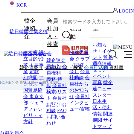
KOR
LOGIN
韓企
会員
会員
資料
連紹
社加
社活
室
駐日韓国企業名簿
介
入・
動
検索
お知ら
せ・イベ
ご挨拶
設
分科委員
ント
貿易
立目的/沿
会
クラブ
韓企連会
通商情報
革
主要事
（同好
員加入
会
韓企連紹介
会員社加入・検索
会員社活動
資料室
セミナー
業
定款
会）
会員
員権利·
イベント
組織図
ア
社動靜
会
義務·特
写真
韓企
HOME
>
会員社活動
>
会員社動靜
クセス
韓
員社から
典
会員社
連ニュー
国貿易協
のお知ら
検索/リス
スレター
会 東京支
せ
会員社
ト
会員社
日本生
会員社活動
部
ウェブ
インタビ
総覧
法律
活・便利
アクセシ
ュー/寄稿
相談
FAQ
情報
関連
ビリティ
お問い合
機関
サイ
方針
わせ
トマップ
分科委員会