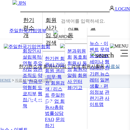
JPN
LOGIN
한기
회원
회원
자료
련소
사가
사활
실
주일한국기업명부
개
입・
동
검색
뉴스・이
벤트
무역
회장인사
분과위원
통상정보
설립목적/
회
동호회
한기련 회
세미나
행
연혁
주요
회원사 동
원사 가입
한기련소개
회원사가입・검색
회원사활동
자료실
사사진
한
사업
정관
정
회원사
회원 권리
기련 뉴스
조직도
약
알림
회원
·의무·특
레터
일본
HOME
>
자료실
>
뉴스・이벤트
도
한국무
사 인터
전
회원검
생활・편
역협회 도
뷰/기고
색 / 리스
의정보
관
쿄지부
웹
트
주일한
련기관
사
자료실
접근성 정
국기업 회
이트맵
책
원사총람
법률상담
FAQ
문의
하기
뉴스・이벤트