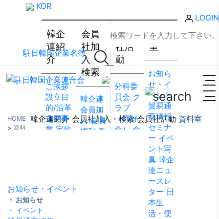
KOR
LOGIN
韓企
会員
会員
資料
連紹
社加
社活
室
駐日韓国企業名簿
介
入・
動
検索
お知ら
せ・イ
ご挨拶
分科委
ベント
設立目
員会
ク
韓企連
貿易通
的/沿革
ラブ
会員加
商情報
主要事
（同好
韓企連紹介
会員社加入・検索
会員社活動
資料室
HOME
入
会員
セミナ
>
資料
業
定款
会）
会
権利·義
ー
イベ
室
>
お知らせ・イベント
組織図
員社動
務·特典
ント写
資料室
アクセ
靜
会員
会員社
真
韓企
ス
韓国
社から
検索/リ
連ニュ
貿易協
のお知
スト
会
ースレ
会 東京
らせ
会
員社総
お知らせ・イベント
ター
日
支部
ウ
員社イ
覧
法律
・ お知らせ
本生
ェブア
ンタビ
相談
・ イベント
活・便
クセシ
ュー/寄
FAQ
お