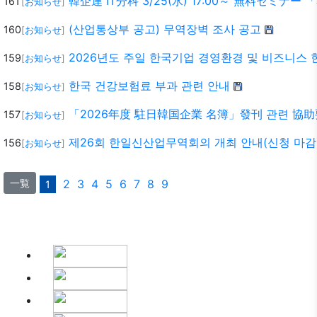
韓企連 IT分科 3/25(水) 17:00～ 無料セミ
161
[
お知らせ
]
(산업통상부 공고) 무역장벽 조사 공고
160
[
お知らせ
]
2026년도 주일 한국기업 경영환경 및 비즈니스 
159
[
お知らせ
]
한국 건강보험료 부과 관련 안내
158
[
お知らせ
]
「2026年度 駐日韓国企業 名簿」發刊 관련 協
157
[
お知らせ
]
제26회 한일신산업무역회의 개최 안내(신청 마감
156
[
お知らせ
]
一覧
2
3
4
5
6
7
8
9
1