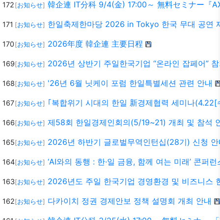
韓企連 IT分科 9/4(金) 17:00～ 無料セミ
172
[
お知らせ
]
한일축제한마당 2026 in Tokyo 한국 무대 공연
171
[
お知らせ
]
2026年度 韓企連 主要日程
170
[
お知らせ
]
2026년 상반기 주일한국기업 “온라인 잡페어” 
169
[
お知らせ
]
'26년 6월 닛케이 포럼 한일특별세션 관련 안내
168
[
お知らせ
]
｢복합위기 시대의 한일 新경제협력 세미나(4.22[수
167
[
お知らせ
]
제58회 한일경제인회의(5/19~21) 개최 및 참석 
166
[
お知らせ
]
2026년 하반기 글로벌무역인턴십(28기) 신청 
165
[
お知らせ
]
‘AI와의 동행 : 한·일 금융, 함께 여는 미래’ 콘퍼
164
[
お知らせ
]
2026년도 주일 한국기업 경영환경 및 비즈니스
163
[
お知らせ
]
다카이치 정권 경제안보 정책 설명회 개최 안내
162
[
お知らせ
]