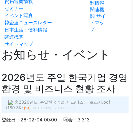
貿易通商情報
利情報
ビリテ
稿
問い合
セミナー
関連機
ィ方針
わせ
イベント写真
関
サイ
韓企連ニュースレター
トマッ
プ
日本生活・便利情報
関連機関
サイトマップ
お知らせ・イベント
2026년도 주일 한국기업 경영
환경 및 비즈니스 현황 조사
☆2026년도_주일한국기업_비즈니스_애로조사.pdf
(189.3K)
[94]
DATE : 2026-02-04 08:59:25
登録日：26-02-04 00:00
照会：3,313