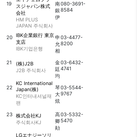
19
南
080-3691-
スジャパン株式
8584
銀
会社
伊
HM PLUS
JAPAN 주식회사
IBK企業銀行 東京
20
申
03-4477-
支店
8200
允
IBK기업은행
相
21
金
03-6432-
(株)J2B
4741
廷
J2B 주식회사
均
KC International
22
琴
03-5544-
Japan(株)
9767
大
KC인터내셔널재
炫
팬
23
高
03-5332-
株式会社KJ
5470
卿
주식회사KJ
勛
LGエナジーソリ