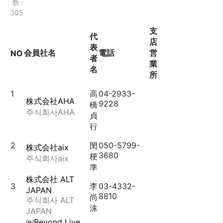
数 :
305
支
代
店
表
会員社名
電話
営
NO
者
業
名
所
1
高
04-2933-
株式会社AHA
9228
橋
주식회사AHA
貞
行
2
閔
050-5799-
株式会社aix
3680
梗
주식회사aix
準
株式会社 ALT
3
李
03-4332-
JAPAN
8810
尚
주식회사 ALT
洙
JAPAN
㈱Beyond Live