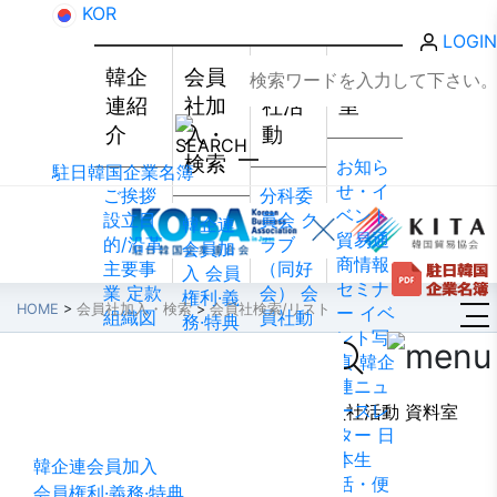
KOR
LOGIN
韓企
会員
会員
資料
連紹
社加
社活
室
介
入・
動
検索
お知ら
駐日韓国企業名簿
せ・イ
ご挨拶
分科委
ベント
設立目
員会
ク
韓企連
貿易通
的/沿革
ラブ
会員加
商情報
主要事
（同好
入
会員
セミナ
業
定款
会）
会
権利·義
HOME
>
会員社加入・検索
>
会員社検索/リスト
ー
イベ
組織図
員社動
務·特典
ント写
アクセ
靜
会員
会員社
真
韓企
ス
韓国
社から
検索/リ
会員社加入・検索
連ニュ
貿易協
のお知
スト
会
ースレ
韓企連紹介
会員社加入・検索
会員社活動
資料室
会 東京
らせ
会
員社総
ター
日
支部
ウ
員社イ
覧
法律
本生
ェブア
ンタビ
韓企連会員加入
相談
活・便
クセシ
ュー/寄
会員権利·義務·特典
FAQ
お