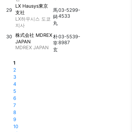
LX Hausys東京
29
馬
03-5299-
支社
4533
鋳
LX하우시스 도쿄
丸
지사
株式会社 MDREX
30
朴
03-5539-
JAPAN
8987
宰
MDREX JAPAN
玄
1
2
3
4
5
6
7
8
9
10