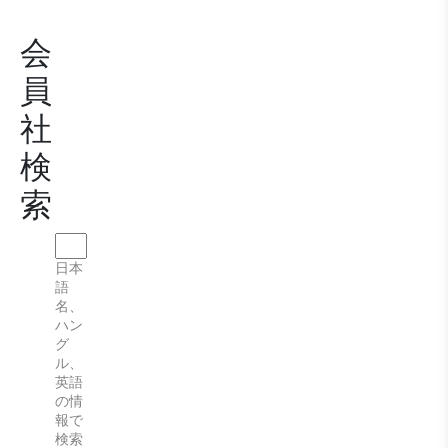
会
員
社
検
索
日本
語
名、
ハン
グ
ル、
英語
の情
報で
検索