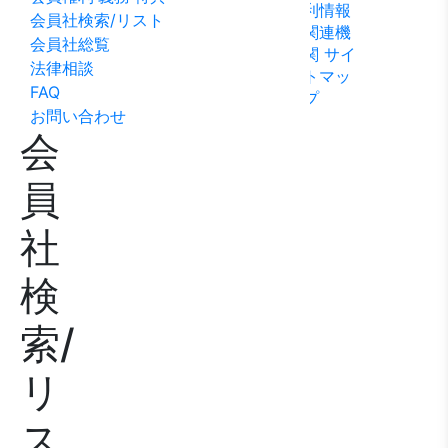
利情報
ビリテ
稿
問い合
会員社検索/リスト
関連機
ィ方針
わせ
会員社総覧
関
サイ
法律相談
トマッ
FAQ
プ
お問い合わせ
会
員
社
検
索/
リ
ス