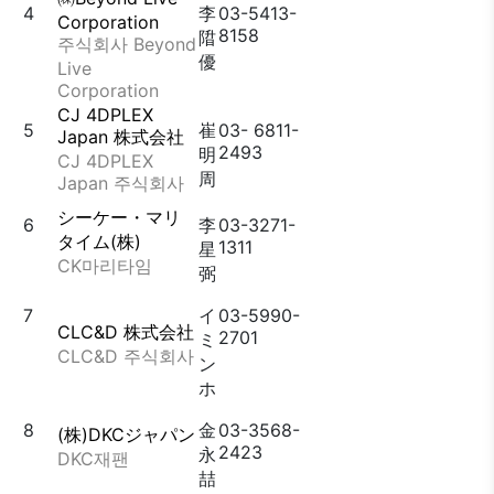
4
李
03-5413-
Corporation
8158
陹
주식회사 Beyond
優
Live
Corporation
CJ 4DPLEX
5
崔
03- 6811-
Japan 株式会社
2493
明
CJ 4DPLEX
周
Japan 주식회사
シーケー・マリ
6
李
03-3271-
タイム(株)
1311
星
CK마리타임
弼
7
イ
03-5990-
CLC&D 株式会社
2701
ミ
CLC&D 주식회사
ン
ホ
8
金
03-3568-
(株)DKCジャパン
2423
永
DKC재팬
喆