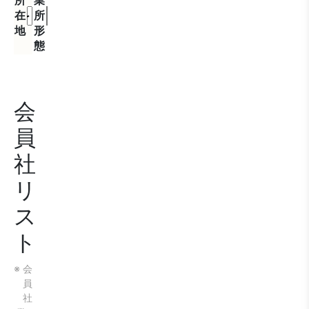
所
業
在
所
地
形
態
会
員
社
リ
ス
ト
※ 会
員
社