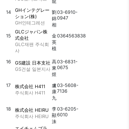
龍
GHインテグレー
14
劉
03-6910-
ション(株)
0947
錦
GH인테그레션
相
GLCジャパン株
15
金
0364563838
式会社
英
GLC재팬 주식회
植
사
16
高
03-6831-
GS建設 日本支社
0675
東
GS건설 일본지사
煜
17
盧
03-5608-
株式会社 H411
7136
康
주식회사 H411
九
18
李
03-6205-
株式会社 HEIRU
6010
顯
주식회사 HEIRU
洙
エイチェムプラ