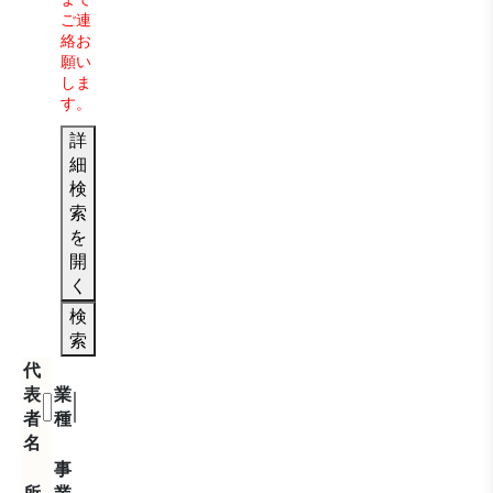
ご連
絡お
願い
しま
す。
詳
細
検
索
を
開
く
検
索
代
表
業
者
種
名
事