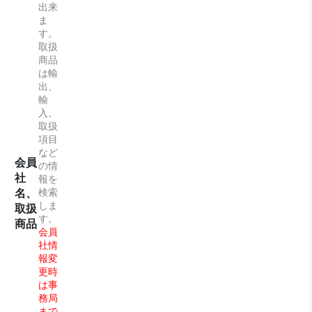
出来
ま
す。
取扱
商品
は輸
出、
輸
入、
取扱
項目
など
会員
の情
社
報を
名、
検索
しま
取扱
す。
商品
会員
社情
報変
更時
は事
務局
まで