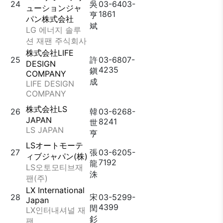
24
吳
03-6403-
ューションジャ
1861
亨
パン株式会社
斌
LG 에너지 솔루
션 재팬 주식회사
株式会社LIFE
25
許
03-6807-
DESIGN
4235
鎭
COMPANY
成
LIFE DESIGN
COMPANY
株式会社LS
26
韓
03-6268-
JAPAN
8241
世
LS JAPAN
亨
LSオートモーテ
27
張
03-6205-
ィブジャパン(株)
7192
龍
LS오토모티브재
洙
팬(주)
LX International
28
宋
03-5299-
Japan
4399
閏
LX인터내셔널 재
釤
팬