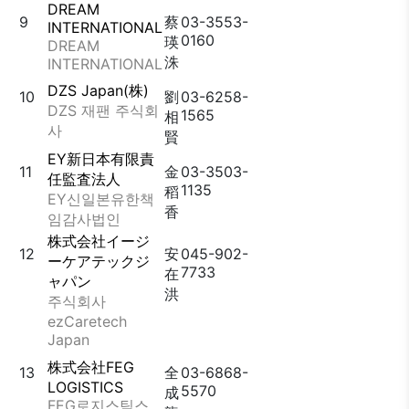
DREAM
9
蔡
03-3553-
INTERNATIONAL
0160
瑛
DREAM
洙
INTERNATIONAL
DZS Japan(株)
10
劉
03-6258-
DZS 재팬 주식회
1565
相
사
賢
EY新日本有限責
11
金
03-3503-
任監査法人
1135
稻
EY신일본유한책
香
임감사법인
株式会社イージ
12
安
045-902-
ーケアテックジ
7733
在
ャパン
洪
주식회사
ezCaretech
Japan
株式会社FEG
13
全
03-6868-
LOGISTICS
5570
成
FEG로지스틱스