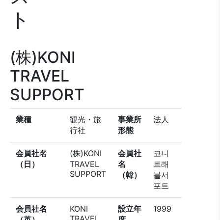
ト
(株)KONI
TRAVEL
SUPPORT
業種
観光・旅
事業所
法人
行社
形態
会員社名
(株)KONI
会員社
코니
（日）
TRAVEL
名
트래
SUPPORT
（韓）
블서
포트
会員社名
KONI
設立年
1999
TRAVEL
（英）
度