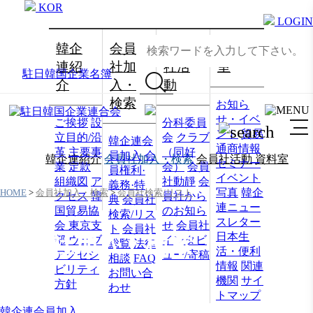
KOR
LOGIN
韓企
会員
会員
資料
連紹
社加
社活
室
駐日韓国企業名簿
介
入・
動
検索
お知ら
せ・イベ
ご挨拶
設
分科委員
ント
貿易
立目的/沿
会
クラブ
韓企連会
通商情報
革
主要事
（同好
員加入
会
韓企連紹介
会員社加入・検索
会員社活動
資料室
セミナー
業
定款
会）
会員
員権利·
イベント
組織図
ア
社動靜
会
義務·特
写真
韓企
HOME
>
会員社加入・検索
>
会員社検索/リスト
クセス
韓
員社から
典
会員社
連ニュー
国貿易協
のお知ら
検索/リス
スレター
会 東京支
せ
会員社
ト
会員社
日本生
会員社加入・検索
部
ウェブ
インタビ
総覧
法律
活・便利
アクセシ
ュー/寄稿
相談
FAQ
情報
関連
ビリティ
お問い合
機関
サイ
方針
わせ
トマップ
韓企連会員加入