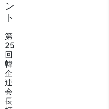
ン
ト
第
25
回
韓
企
連
会
長