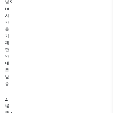
별
S
tart
시
간
을
기
재
한
안
내
문
발
송
2.
場
所
: