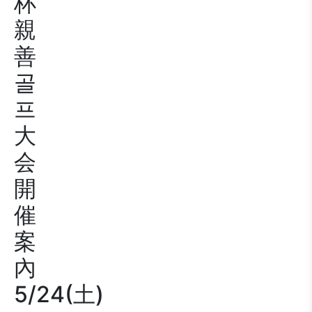
杯
親
善
골
프
大
会
開
催
案
內
5/24(土)