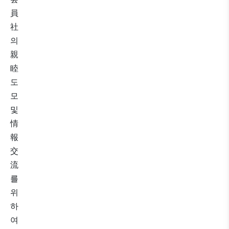
員
社
의
親
睦
도
모
및
情
報
交
流
를
위
하
여