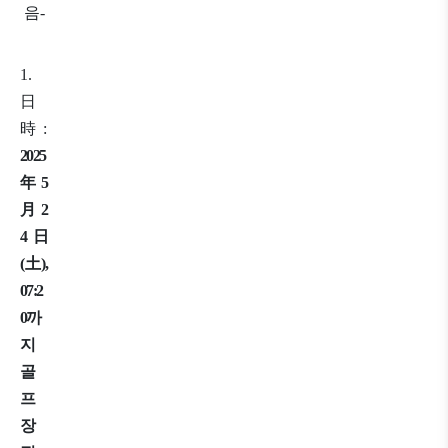
음-
1.
日
時
:
2025
年
5
月
2
4
日
(
土
),
07:2
0
까
지
골
프
장