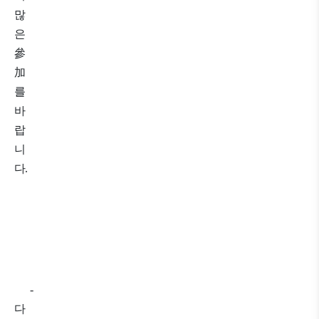
많
은
參
加
를
바
랍
니
다
.
-
다