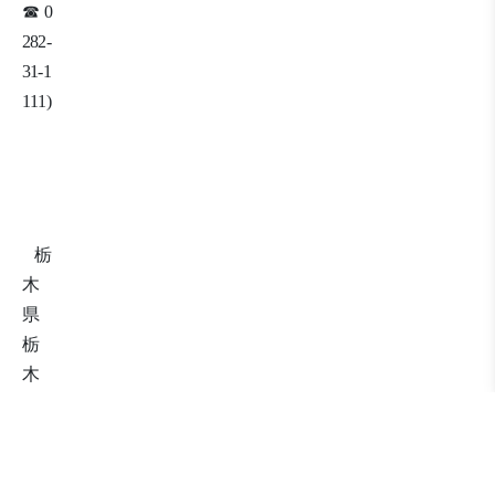
☎
0
282-
31-1
111)
栃
木
県
栃
木
市
梓
町
4
55-