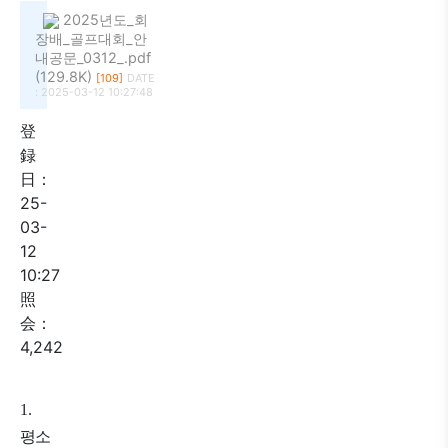
2025년도_회
장배_골프대회_안
내공문_0312_.pdf
(129.8K)
[109]
DATE
: 2025-03-12 10:27:48
登
録
日：
25-
03-
12
10:27
照
会：
4,242
1.
평소