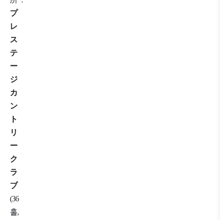
プ
レ
ス
テ
ー
ジ
カ
ン
ト
リ
ー
ク
ラ
ブ
(
36
홀
,