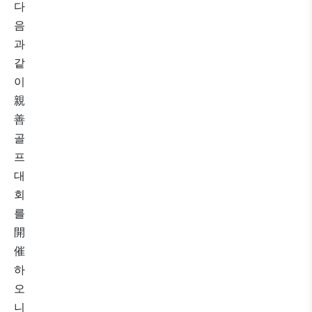
다
음
과
같
이
親
善
골
프
대
회
를
開
催
하
오
니