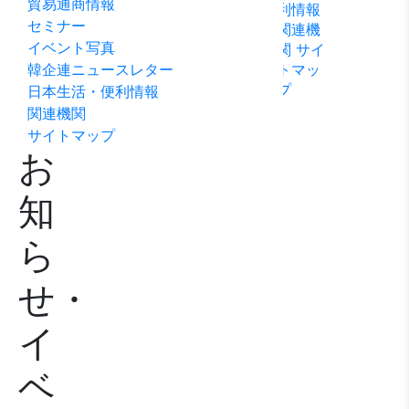
貿易通商情報
利情報
ビリテ
稿
問い合
セミナー
関連機
ィ方針
わせ
イベント写真
関
サイ
韓企連ニュースレター
トマッ
プ
日本生活・便利情報
関連機関
サイトマップ
お
知
ら
せ・
イ
ベ