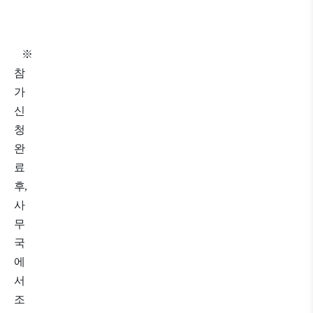
※
참
가
신
청
완
료
후
,
사
무
국
에
서
조