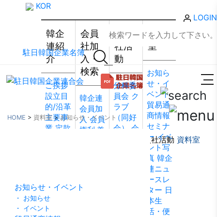
KOR
LOGIN
韓企
会員
会員
資料
連紹
社加
社活
室
駐日韓国企業名簿
介
入・
動
検索
お知ら
せ・イ
ご挨拶
分科委
ベント
設立目
員会
ク
韓企連
貿易通
的/沿革
ラブ
会員加
商情報
主要事
（同好
HOME
>
資料室
>
お知らせ・イベント
入
会員
セミナ
業
定款
会）
会
権利·義
ー
イベ
組織図
員社動
韓企連紹介
会員社加入・検索
会員社活動
資料室
務·特典
ント写
資料室
アクセ
靜
会員
会員社
真
韓企
ス
韓国
社から
検索/リ
連ニュ
貿易協
のお知
スト
会
ースレ
会 東京
らせ
会
員社総
お知らせ・イベント
ター
日
支部
ウ
員社イ
覧
法律
・ お知らせ
本生
ェブア
ンタビ
相談
・ イベント
活・便
クセシ
ュー/寄
FAQ
お