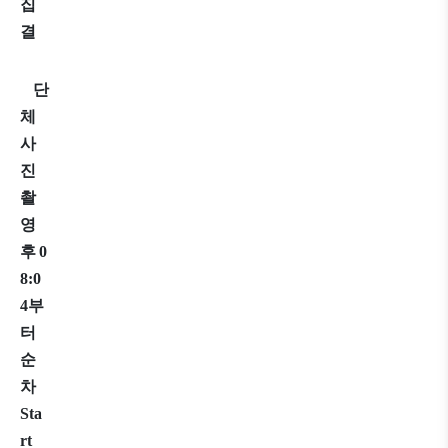
집
결
단
체
사
진
촬
영
후
0
8:0
4
부
터
순
차
Sta
rt