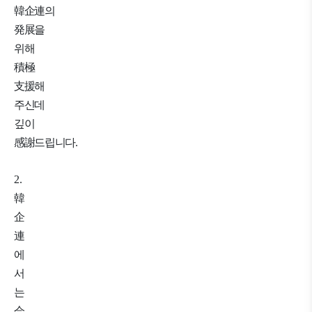
韓企連
의
発展
을
위해
積極
支援
해
주신데
깊이
感謝
드립니다
.
2.
韓
企
連
에
서
는
会