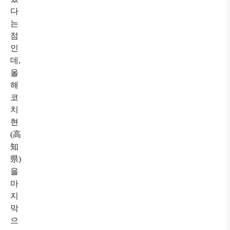
다
는
점
인
데,
올
해
코
치
현
(高
知
県)
을
마
지
막
으