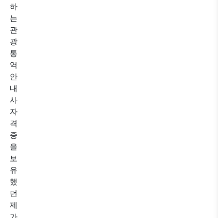
하
는
관
광
통
역
안
내
사
자
격
증
을
보
유
했
던
제
가,