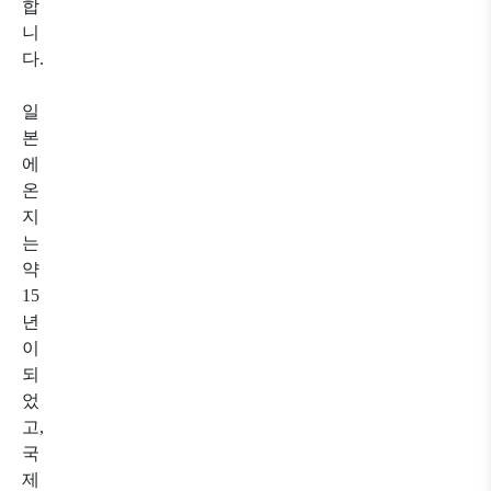
합
니
다.
일
본
에
온
지
는
약
15
년
이
되
었
고,
국
제