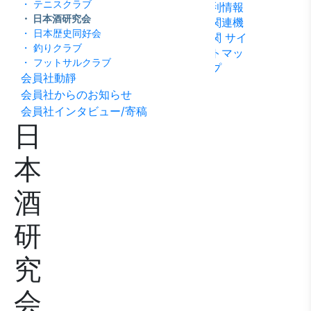
・ テニスクラブ
利情報
ビリテ
稿
問い合
・ 日本酒研究会
関連機
ィ方針
わせ
・ 日本歴史同好会
関
サイ
・ 釣りクラブ
トマッ
・ フットサルクラブ
プ
会員社動靜
会員社からのお知らせ
会員社インタビュー/寄稿
日
本
酒
研
究
会