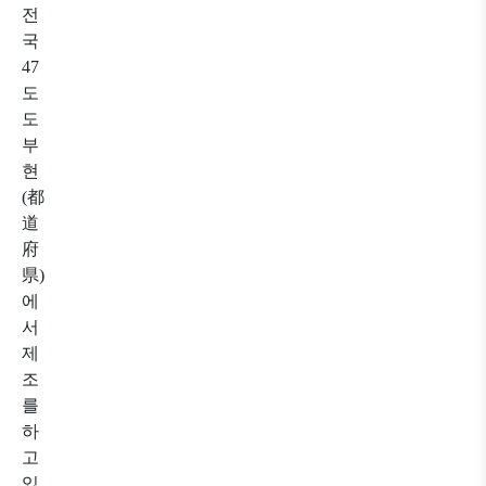
전
국
47
도
도
부
현
(都
道
府
県)
에
서
제
조
를
하
고
있