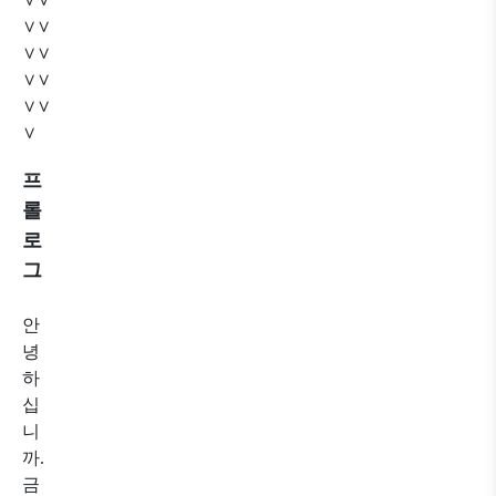
∨∨
∨∨
∨∨
∨∨
∨
프
롤
로
그
안
녕
하
십
니
까.
금