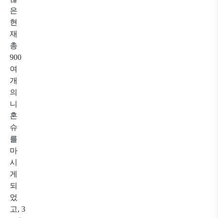
은
현
재
총
900
여
개
의
니
혼
슈
를
마
시
게
되
었
고,
3