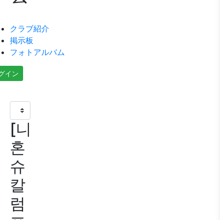
クラブ紹介
掲示板
フォトアルバム
グイン
[니
혼
슈
칼
럼