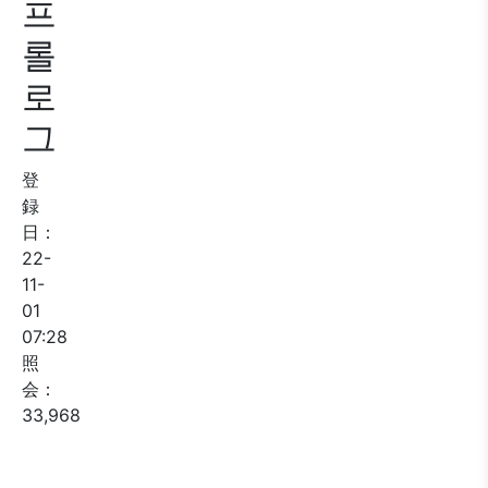
프
롤
로
그
登
録
日：
22-
11-
01
07:28
照
会：
33,968