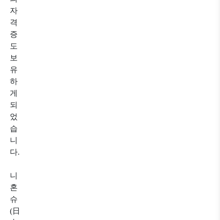
자
격
증
도
보
유
하
게
되
었
습
니
다.
니
혼
슈
(日