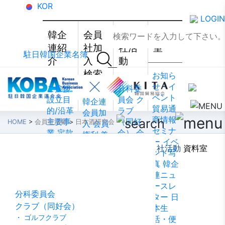
KOR
LOGIN
韓企
会員
会員
資料
連紹
社加
社活
室
駐日韓国企業名簿
介
入・
動
検索
お知ら
せ・イ
ご挨拶
分科委
ベント
設立目
員会
ク
韓企連
貿易通
的/沿革
ラブ
会員加
商情報
主要事
（同好
HOME
>
会員社活動
>
日本酒研究会
入
会員
セミナ
業
定款
会）
会
権利·義
ー
イベ
組織図
員社動
務·特典
韓企連紹介
会員社加入・検索
会員社活動
資料室
ント写
会員社活動
アクセ
靜
会員
会員社
真
韓企
ス
韓国
社から
検索/リ
連ニュ
貿易協
のお知
スト
会
ースレ
会 東京
らせ
会
員社総
分科委員会
ター
日
支部
ウ
員社イ
覧
法律
クラブ（同好会）
本生
ェブア
ンタビ
相談
・ ゴルフクラブ
活・便
クセシ
ュー/寄
FAQ
お