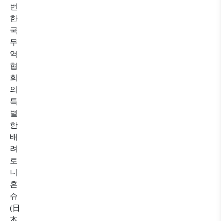
번
한
국
무
역
협
회
의
특
별
한
배
려
로
니
혼
슈
(日
本