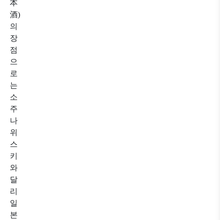
本
酒)
의
장
점
으
로
는
소
주
나
위
스
키
와
달
리
일
본