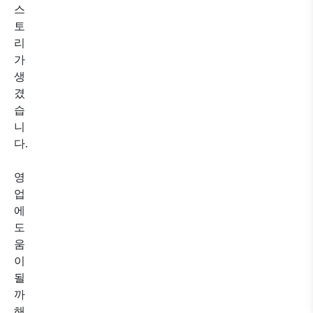
스
토
리
가
생
겼
습
니
다.
영
업
에
도
움
이
될
까
해