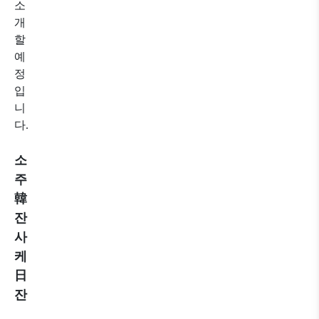
소
개
할
예
정
입
니
다.
소
주
韓
잔
사
케
日
잔