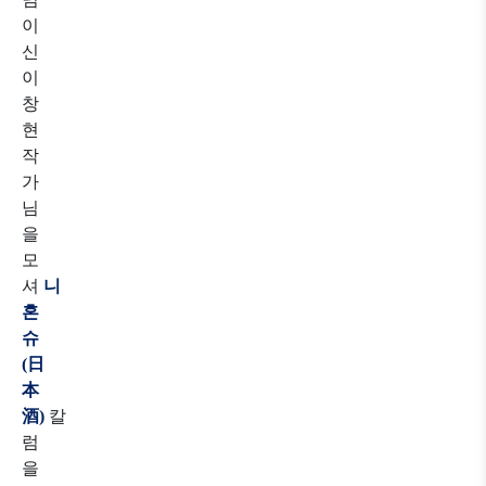
이
신
이
창
현
작
가
님
을
모
셔
니
혼
슈
(日
本
酒)
칼
럼
을