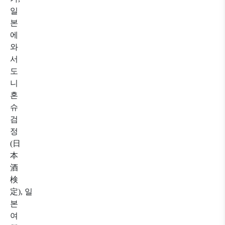
일
본
에
와
서
도
니
혼
슈
검
정
(日
本
酒
検
定), 일
본
여