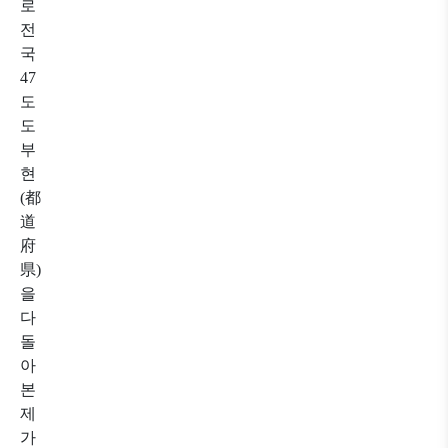
로
전
국
47
도
도
부
현
(都
道
府
県)
을
다
돌
아
본
제
가