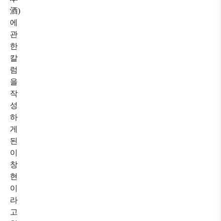
酒)
에
관
한
칼
럼
을
작
성
하
게
된
이
창
현
이
라
고