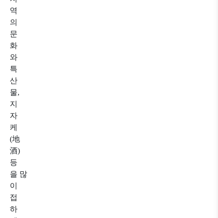
역
의
문
화
와
특
산
물,
지
자
케
(地
酒)
등
을 많
이
접
하