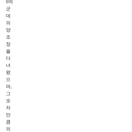
0여
군
데
의
양
조
장
을
다
녀
왔
으
며,
그
숫
자
만
큼
의