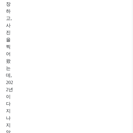
장
하
고,
사
진
을
찍
어
왔
는
데,
202
2년
이
다
지
나
지
않