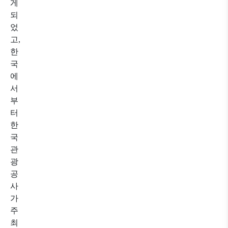
게
되
었
고,
한
국
에
서
부
터
한
국
관
광
공
사
가
주
최