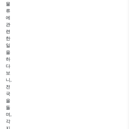
물
류
에
관
련
한
일
을
하
다
보
니,
전
국
을
돌
며,
각
지