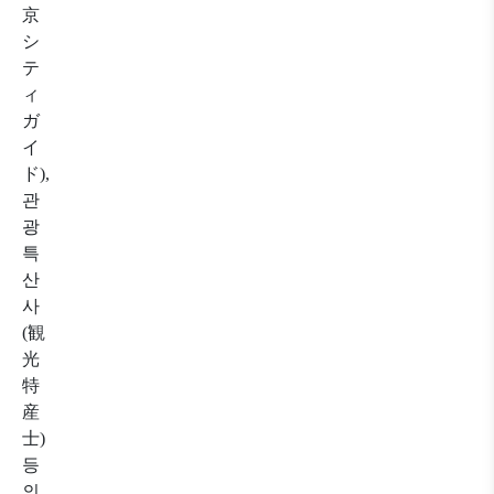
京
シ
テ
ィ
ガ
イ
ド),
관
광
특
산
사
(観
光
特
産
士)
등
의