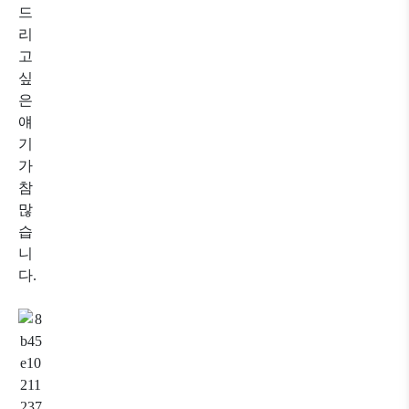
드
리
고
싶
은
얘
기
가
참
많
습
니
다.