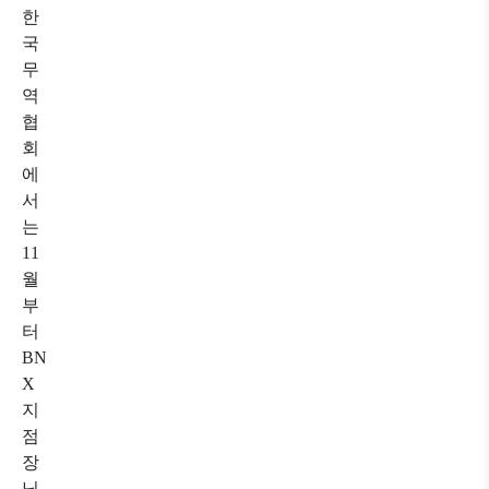
한
국
무
역
협
회
에
서
는
11
월
부
터
BN
X
지
점
장
님