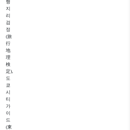
행
지
리
검
정
(旅
行
地
理
検
定),
도
쿄
시
티
가
이
드
(東