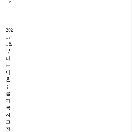
202
1년
1월
부
터
는
니
혼
슈
를
기
록
하
고,
저