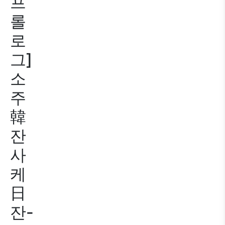
프
롤
로
그]
소
주
韓
잔
사
케
日
잔-